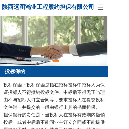
陕西远图鸿业工程履约担保有限公司
T
o
g
g
l
e
n
a
v
i
g
a
投标保函
t
i
投标保函：投标保函是指在招标投标中招标人为保
o
证投标人不得撤销投标文件、中标后不得无正当理
n
由不与招标人订立合同等，要求投标人在提交投标
文件时一并提交的一般由银行出具的书面担保。
担保银行的责任是：当投标人在投标有效期内撤销
投标，或者中标后不能同业主订立合同或不能提供